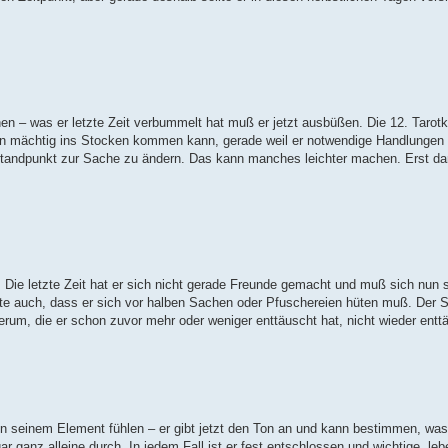
n – was er letzte Zeit verbummelt hat muß er jetzt ausbüßen. Die 12. Tarotk
un mächtig ins Stocken kommen kann, gerade weil er notwendige Handlungen 
n Standpunkt zur Sache zu ändern. Das kann manches leichter machen. Erst da
n. Die letzte Zeit hat er sich nicht gerade Freunde gemacht und muß sich nun
rte auch, dass er sich vor halben Sachen oder Pfuschereien hüten muß. Der S
rum, die er schon zuvor mehr oder weniger enttäuscht hat, nicht wieder entt
seinem Element fühlen – er gibt jetzt den Ton an und kann bestimmen, was 
ar ganz alleine durch. In jedem Fall ist er fest entschlossen und wichtige, l