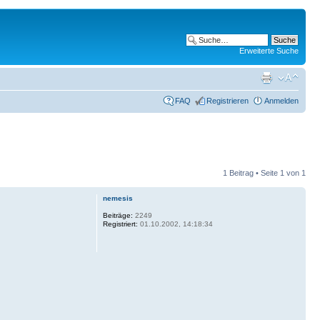
Erweiterte Suche
FAQ
Registrieren
Anmelden
1 Beitrag • Seite
1
von
1
nemesis
Beiträge:
2249
Registriert:
01.10.2002, 14:18:34