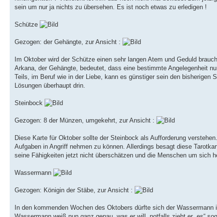
sein um nur ja nichts zu übersehen. Es ist noch etwas zu erledigen !
Schütze
Gezogen: der Gehängte, zur Ansicht :
Im Oktober wird der Schütze einen sehr langen Atem und Geduld brauche
Arkana, der Gehängte, bedeutet, dass eine bestimmte Angelegenheit n
Teils, im Beruf wie in der Liebe, kann es günstiger sein den bisherige
Lösungen überhaupt drin.
Steinbock
Gezogen: 8 der Münzen, umgekehrt, zur Ansicht :
Diese Karte für Oktober sollte der Steinbock als Aufforderung verstehe
Aufgaben in Angriff nehmen zu können. Allerdings besagt diese Tarotka
seine Fähigkeiten jetzt nicht überschätzen und die Menschen um sich he
Wassermann
Gezogen: Königin der Stäbe, zur Ansicht :
In den kommenden Wochen des Oktobers dürfte sich der Wassermann in 
Wassermann weiß nun ganz genau, was er will, notfalls zieht er „es“ sog