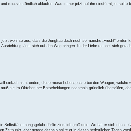
und missverständlich ablaufen. Was immer jetzt auf ihn einstürmt, er sollte 
es jetzt wohl so aus, dass die Jungfrau doch noch so manche „Frucht“ ernten k
ue Ausrichtung lässt sich auf den Weg bringen. In der Liebe rechnet sich gera
ill einfach nicht enden, diese miese Lebensphase bei den Waagen, welche wo
s muß sie im Oktober ihre Entscheidungen nochmals gründlich überprüfen, dam
e Selbsttäuschungsgefahr dürfte ziemlich groß sein. Wo hat er sich denn letz
gen Zeitpunkt, aber gerade deshalb sollte er in diesen herbstlichen Tagen vors