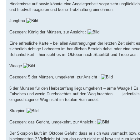
Hindernisse auf sowie könnte eine Angelegenheit sogar sehr unglücklich 
und friedvoll reagieren und keine Trotzhaltung einnehmen.
Jungfrau
Gezogen: König der Münzen, zur Ansicht :
Eine erfreuliche Karte – bei allen Anstrengungen der letzten Zeit sieht 
sicherlich richtige Lorbeeren im beruflichen Bereich dabei oder eine ne
Beharrlichkeit – hier sieht es im Oktober nach Stabilität und Treue aus.
Waage
Gezogen: 5 der Münzen, umgekehrt, zur Ansicht :
5 der Münzen für den Herbstanfang liegt umgekehrt – arme Waage ! Es w
Falsches und wenig Durchdachtes auf den Weg brachten........jedenfall
eingeschlagener Weg nicht im totalen Ruin endet.
Skorpion
Gezogen: das Gericht, umgekehrt, zur Ansicht :
Der Skorpion läuft im Oktober Gefahr, dass er sich was vormacht bzw. di
hineingeritten ? Vielleicht ist ihm das noch nicht mal bewusst zum jetzi