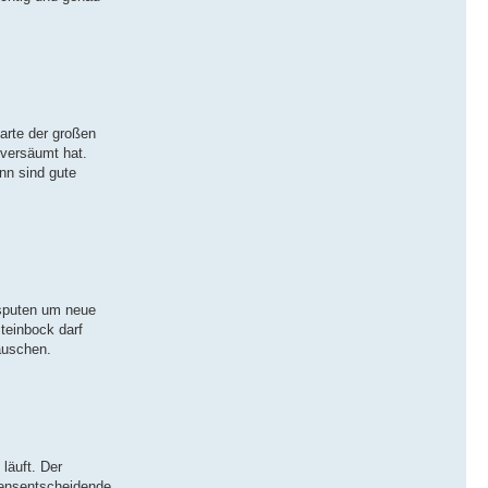
arte der großen
versäumt hat.
nn sind gute
 sputen um neue
teinbock darf
äuschen.
läuft. Der
ebensentscheidende