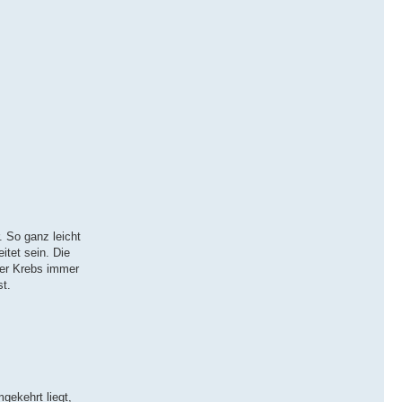
. So ganz leicht
itet sein. Die
der Krebs immer
t.
gekehrt liegt,